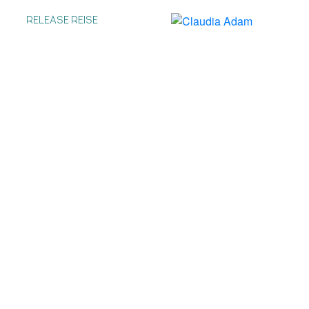
RELEASE REISE
RÄUMEN
& Balance
anken fassen zu können, weil alles
 Außen herrscht bei dir Chaos?
n!
m Inneren.
Und umgekehrt kann
 Inneren führen.
Mit diesem