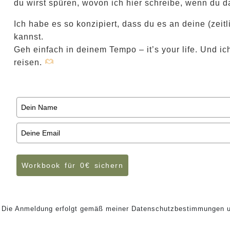
du wirst spüren, wovon ich hier schreibe, wenn du 
Ich habe es so konzipiert, dass du es an deine (ze
kannst.
Geh einfach in deinem Tempo – it’s your life. Und 
reisen.
Workbook für 0€ sichern
Marketing by
n. Die Anmeldung erfolgt gemäß meiner Datenschutzbestimmungen u
A
c
t