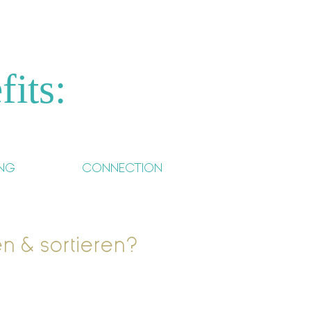
its:
NG
CONNECTION
n & sortieren?