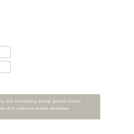
Wohnräume „reinigen & aufräumen“,
em. Dadurch findest du zu mehr
d erhalte das Workbook für 0€:
ein. Die Anmeldung erfolgt gemäß meiner
t dich jederzeit wieder abmelden.