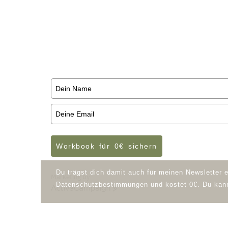
Workbook kannst du nicht nur deine 
sondern auch dein energetisches Syst
Klarheit, Leichtigkeit, Ruhe & Balance.
Trage hier deine Email-Adresse ein un
Workbook für 0€ sichern
Du trägst dich damit auch für meinen Newsletter 
Marketing by
Datenschutzbestimmungen und kostet 0€. Du kanns
A
c
t
i