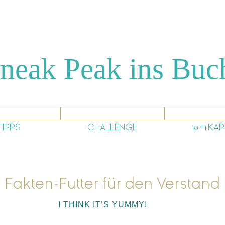
i
v
e
C
a
neak Peak ins Buc
m
p
a
i
g
n
TIPPS
CHALLENGE
10 +1 KA
Fakten-Futter für den Verstand
I THINK IT’S YUMMY!